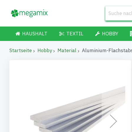
HAUSHALT
TEXTIL
HOBBY
Startseite
Hobby
Material
Aluminium-Flachsta
Zum
Ende
der
Bildgalerie
springen