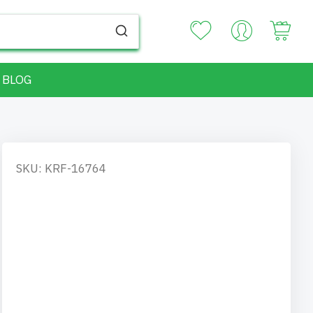
Your
BLOG
SKU: KRF-16764