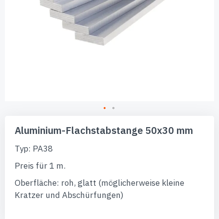
Zum
Anfang
Aluminium-Flachstabstange 50x30 mm
der
Bildgalerie
Typ: PA38
springen
Preis für 1 m.
Oberfläche: roh, glatt (möglicherweise kleine
Kratzer und Abschürfungen)