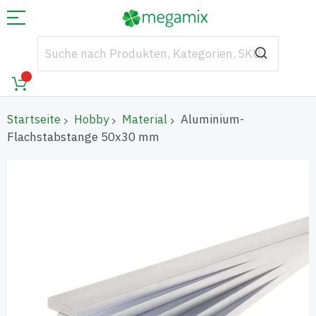
Startseite
Hobby
Material
Aluminium-
Flachstabstange 50x30 mm
Zum
Ende
der
Bildgalerie
springen