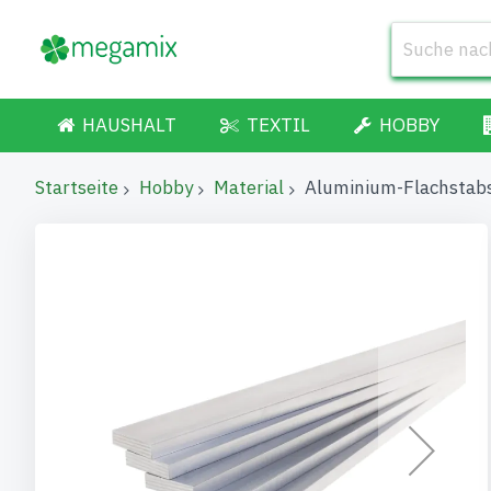
HAUSHALT
TEXTIL
HOBBY
Startseite
Hobby
Material
Aluminium-Flachsta
Zum
Ende
der
Bildgalerie
springen