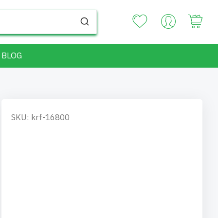
Your
BLOG
SKU: krf-16800