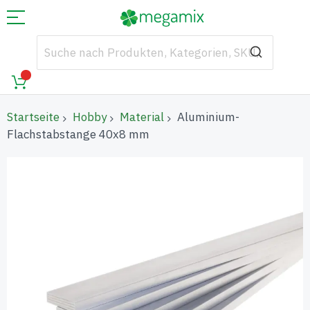
Startseite
Hobby
Material
Aluminium-
Flachstabstange 40x8 mm
Zum
Ende
der
Bildgalerie
springen