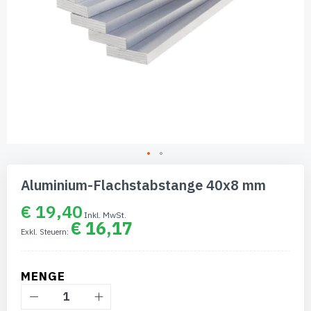
Zum
Anfang
Aluminium-Flachstabstange 40x8 mm
der
Bildgalerie
€ 19,40
springen
€ 16,17
MENGE