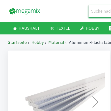
HAUSHALT
TEXTIL
HOBBY
Startseite
Hobby
Material
Aluminium-Flachsta
Zum
Ende
der
Bildgalerie
springen