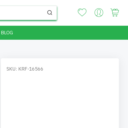
Your
BLOG
SKU: KRF-16566