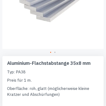
Zum
Anfang
Aluminium-Flachstabstange 35x8 mm
der
Bildgalerie
Typ: PA38
springen
Preis für 1 m.
Oberfläche: roh, glatt (möglicherweise kleine
Kratzer und Abschürfungen)