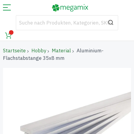
Startseite
Hobby
Material
Aluminium-
Flachstabstange 35x8 mm
Zum
Ende
der
Bildgalerie
springen