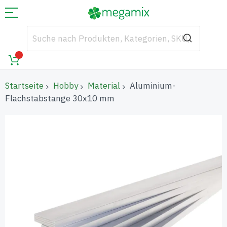
Startseite
Hobby
Material
Aluminium-
Flachstabstange 30x10 mm
Zum
Ende
der
Bildgalerie
springen