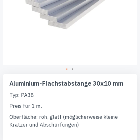
Zum
Anfang
Aluminium-Flachstabstange 30x10 mm
der
Bildgalerie
Typ: PA38
springen
Preis für 1 m.
Oberfläche: roh, glatt (möglicherweise kleine
Kratzer und Abschürfungen)