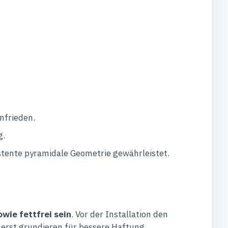
nfrieden.
g.
stente pyramidale Geometrie gewährleistet.
wie fettfrei sein
. Vor der Installation den
uerst grundieren für bessere Haftung.