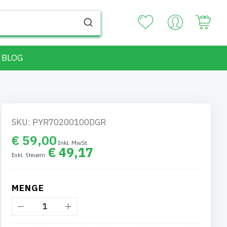
Your
BLOG
SKU: PYR70200100DGR
€ 59,00
€ 49,17
MENGE