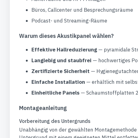
Büros, Callcenter und Besprechungsräume
Podcast- und Streaming-Räume
Warum dieses Akustikpanel wählen?
Effektive Hallreduzierung
— pyramidale Str
Langlebig und staubfrei
— hochwertiges Pol
Zertifizierte Sicherheit
— Hygienegutachten
Einfache Installation
— erhältlich mit selb
Einheitliche Panels
— Schaumstoffplatten 20
Montageanleitung
Vorbereitung des Untergrunds
Unabhängig von der gewählten Montagemethode 
Untergrund mit einem geeigneten Mittel entfetten.