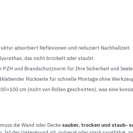
uktur absorbiert Reflexionen und reduziert Nachhallzeit.
yurethan, das nicht bröckelt oder staubt.
 PZH und Brandschutznorm für Ihre Sicherheit und Seele
stklebender Rückseite für schnelle Montage ohne Werkzeu
0×100 cm (nicht von Rollen geschnitten), was eine konsi
muss die Wand oder Decke
sauber, trocken und staub- so
 Ist der Untergrund alt, pulverig oder stark saugfähig, z