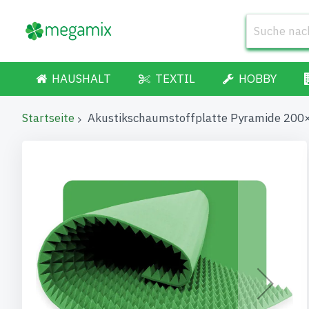
HAUSHALT
TEXTIL
HOBBY
Startseite
Akustikschaumstoffplatte Pyramide 200
Zum
Ende
der
Bildgalerie
springen