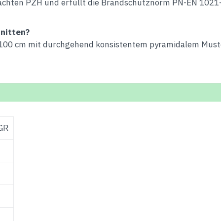
achten PZH und erfüllt die Brandschutznorm PN-EN 1021-1
nitten?
0×100 cm mit durchgehend konsistentem pyramidalem Must
GR