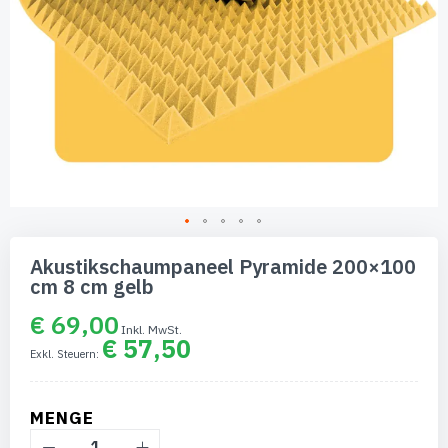
Zum
Anfang
Akustikschaumpaneel Pyramide 200×100
der
cm 8 cm gelb
Bildgalerie
springen
€ 69,00
€ 57,50
MENGE