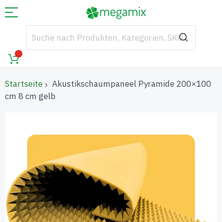
Startseite
Akustikschaumpaneel Pyramide 200×100
cm 8 cm gelb
Zum
Ende
der
Bildgalerie
springen