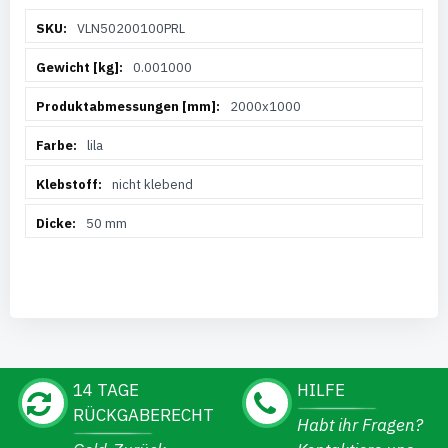
Weitere
VLN50200100PRL
Informationen
0.001000
2000x1000
lila
nicht klebend
50 mm
14 TAGE
HILFE
RÜCKGABERECHT
Habt ihr Fragen?