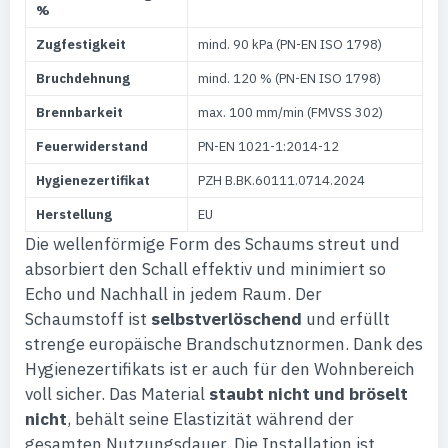
%
Zugfestigkeit
mind. 90 kPa (PN-EN ISO 1798)
Bruchdehnung
mind. 120 % (PN-EN ISO 1798)
Brennbarkeit
max. 100 mm/min (FMVSS 302)
Feuerwiderstand
PN-EN 1021-1:2014-12
Hygienezertifikat
PZH B.BK.60111.0714.2024
Herstellung
EU
Die wellenförmige Form des Schaums streut und
absorbiert den Schall effektiv und minimiert so
Echo und Nachhall in jedem Raum. Der
Schaumstoff ist
selbstverlöschend
und erfüllt
strenge europäische Brandschutznormen. Dank des
Hygienezertifikats ist er auch für den Wohnbereich
voll sicher. Das Material
staubt nicht und bröselt
nicht
, behält seine Elastizität während der
gesamten Nutzungsdauer. Die Installation ist