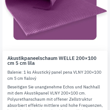
Zum
Anfang
Akustikpaneelschaum WELLE 200×100
der
cm 5 cm lila
Bildgalerie
springen
Balenie: 1 ks Akustický panel pena VLNY 200×100
cm 5 cm fialový
Beseitigen Sie unangenehme Echos und Nachhall
mit dem Akustikpanel VLNY 200×100 cm.
Polyurethanschaum mit offener Zellstruktur
absorbiert effektiv mittlere und hohe Frequenzen,