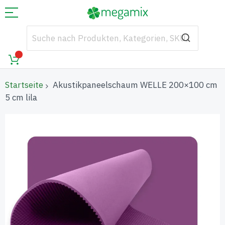
Startseite
Akustikpaneelschaum WELLE 200×100 cm
5 cm lila
Zum
Ende
der
Bildgalerie
springen