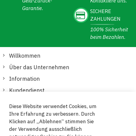
Geld-Zurück-
Kontaktiere uns.
Garantie.
SICHERE
ZAHLUNGEN
100% Sicherheit
beim Bezahlen.
Willkommen
Über das Unternehmen
Information
Kundendienst
Diese Website verwendet Cookies, um
Sichere und bequeme Zahlungen
Ihre Erfahrung zu verbessern. Durch
Klicken auf „Ablehnen“ stimmen Sie
der Verwendung ausschließlich