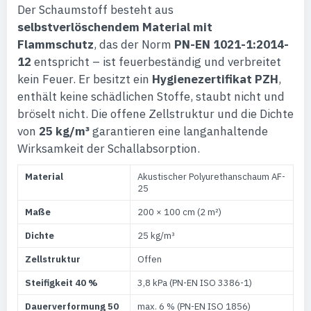
Der Schaumstoff besteht aus
selbstverlöschendem Material mit
Flammschutz
, das der Norm
PN-EN 1021-1:2014-
12
entspricht – ist feuerbeständig und verbreitet
kein Feuer. Er besitzt ein
Hygienezertifikat PZH
,
enthält keine schädlichen Stoffe, staubt nicht und
bröselt nicht. Die offene Zellstruktur und die Dichte
von
25 kg/m³
garantieren eine langanhaltende
Wirksamkeit der Schallabsorption.
Material
Akustischer Polyurethanschaum AF-
25
Maße
200 × 100 cm (2 m²)
Dichte
25 kg/m³
Zellstruktur
Offen
Steifigkeit 40 %
3,8 kPa (PN-EN ISO 3386-1)
Dauerverformung 50
max. 6 % (PN-EN ISO 1856)