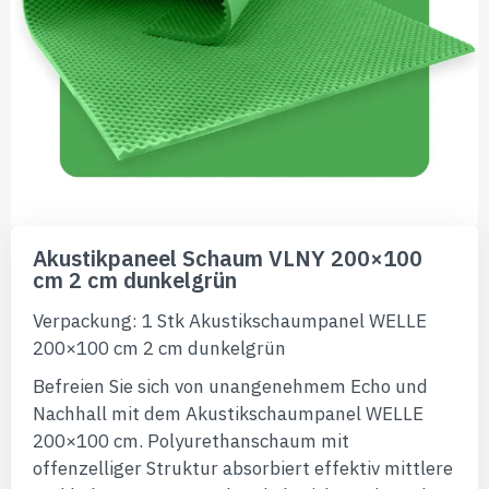
Zum
Anfang
Akustikpaneel Schaum VLNY 200×100
der
cm 2 cm dunkelgrün
Bildgalerie
springen
Verpackung: 1 Stk Akustikschaumpanel WELLE
200×100 cm 2 cm dunkelgrün
Befreien Sie sich von unangenehmem Echo und
Nachhall mit dem Akustikschaumpanel WELLE
200×100 cm. Polyurethanschaum mit
offenzelliger Struktur absorbiert effektiv mittlere