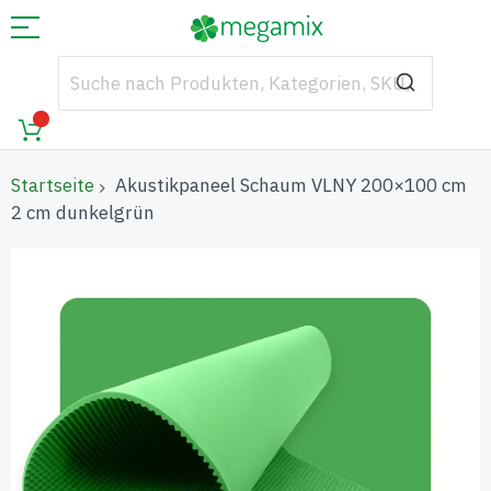
Startseite
Akustikpaneel Schaum VLNY 200×100 cm
2 cm dunkelgrün
Zum
Ende
der
Bildgalerie
springen