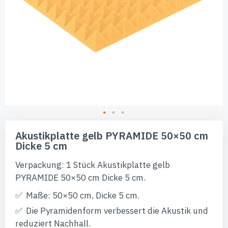
Zum
Anfang
Akustikplatte gelb PYRAMIDE 50×50 cm
der
Dicke 5 cm
Bildgalerie
springen
Verpackung: 1 Stück Akustikplatte gelb
PYRAMIDE 50×50 cm Dicke 5 cm.
Maße: 50×50 cm, Dicke 5 cm.
Die Pyramidenform verbessert die Akustik und
reduziert Nachhall.