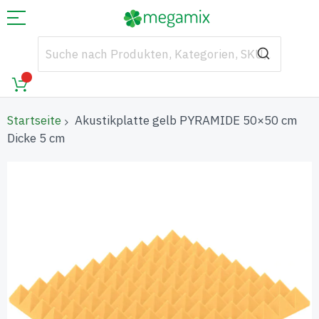
Startseite
Akustikplatte gelb PYRAMIDE 50×50 cm
Dicke 5 cm
Zum
Ende
der
Bildgalerie
springen