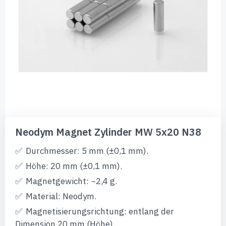
Zum
Anfang
Neodym Magnet Zylinder MW 5x20 N38
der
Bildgalerie
Durchmesser: 5 mm (±0,1 mm).
springen
Höhe: 20 mm (±0,1 mm).
Magnetgewicht: ~2,4 g.
Material: Neodym.
Magnetisierungsrichtung: entlang der
Dimension 20 mm (Höhe).