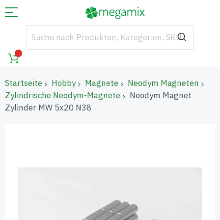
Startseite
Hobby
Magnete
Neodym Magneten
Zylindrische Neodym-Magnete
Neodym Magnet
Zylinder MW 5x20 N38
Zum
Ende
der
Bildgalerie
springen