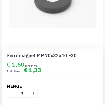
Zum
Anfang
Ferritmagnet MP 70x32x10 F30
der
Bildgalerie
€ 1,60
springen
€ 1,33
MENGE