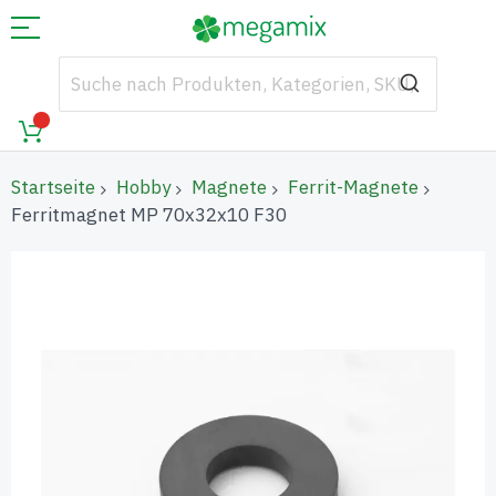
Startseite
Hobby
Magnete
Ferrit-Magnete
Ferritmagnet MP 70x32x10 F30
Zum
Ende
der
Bildgalerie
springen