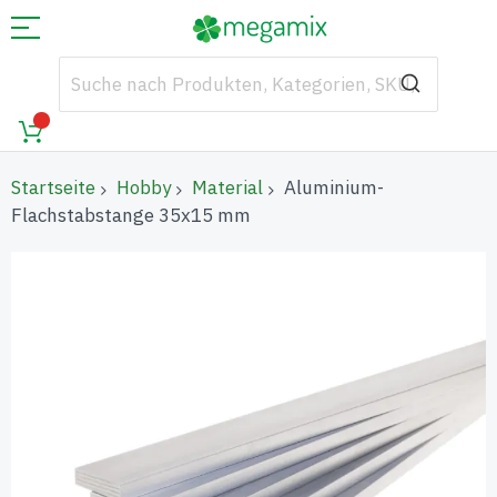
Startseite
Hobby
Material
Aluminium-
Flachstabstange 35x15 mm
Zum
Ende
der
Bildgalerie
springen