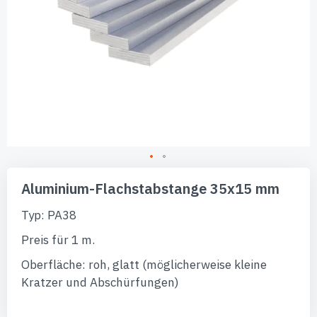
Zum
Anfang
Aluminium-Flachstabstange 35x15 mm
der
Bildgalerie
Typ: PA38
springen
Preis für 1 m.
Oberfläche: roh, glatt (möglicherweise kleine
Kratzer und Abschürfungen)