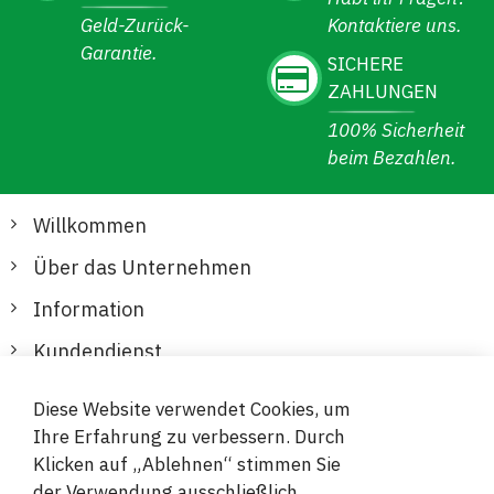
Geld-Zurück-
Kontaktiere uns.
Garantie.
SICHERE
ZAHLUNGEN
100% Sicherheit
beim Bezahlen.
Willkommen
Über das Unternehmen
Information
Kundendienst
Diese Website verwendet Cookies, um
Sichere und bequeme Zahlungen
Ihre Erfahrung zu verbessern. Durch
Klicken auf „Ablehnen“ stimmen Sie
der Verwendung ausschließlich