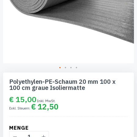
Zum
Anfang
Polyethylen-PE-Schaum 20 mm 100 x
der
100 cm graue Isoliermatte
Bildgalerie
springen
€ 15,00
€ 12,50
MENGE